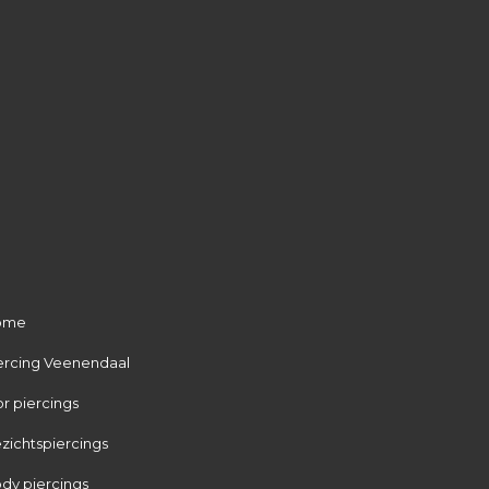
ome
ercing Veenendaal
r piercings
zichtspiercings
dy piercings