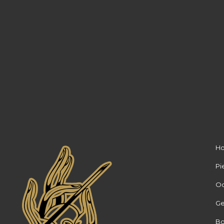
H
Pi
Oo
Ge
Bo