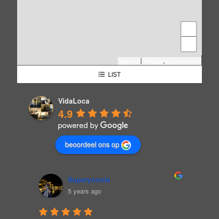
+
−
|
,
MapPress
© Mapbox
© OpenStreetMap
LIST
Patrimoniumlaan 52
VidaLoca
4.9
beoordeel ons op
sharon tempels
5 years ago