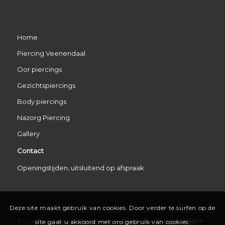
Home
Piercing Veenendaal
Oor piercings
Gezichtspiercings
Body piercings
Nazorg Piercing
Gallery
Contact
Openingstijden, uitsluitend op afspraak
Deze site maakt gebruik van cookies. Door verder te surfen op de
© Copyright -
VidaLoca Body Piercing
-
Designed with love by Madam
site gaat u akkoord met ons gebruik van cookies.