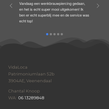
aan, 
Ik heb Afgelopen vrijdag een tongpiercing 
! Ik 
laten zetten met een vriendin bij Chantal.Wat 
ice was 
een ontzettend goeie piercer en een super 
leuke vrouw!Aan de hygiëne word zeker 
gedacht en van te voren krijg je ook netjes 
alle informatie die je nodig moet hebben over 
de piercing.Ik ben superblij met mijn piercing 
en ik raad iedereen aan om hier je piercing 
te laten zetten!!
VidaLoca
Patrimoniumlaan 52b
3904AE, Veenendaal
Chantal Knoop
WA:
06 13289848