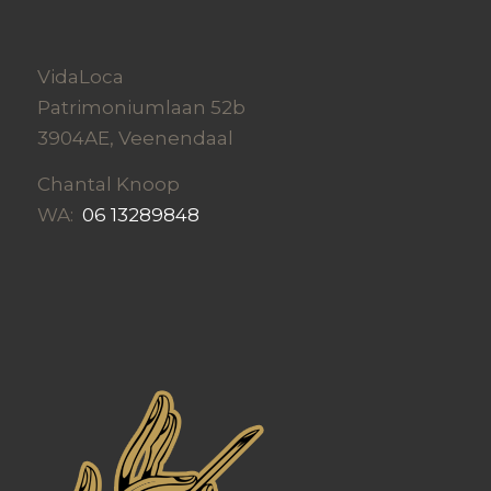
VidaLoca
Patrimoniumlaan 52b
3904AE, Veenendaal
Chantal Knoop
WA:
06 13289848