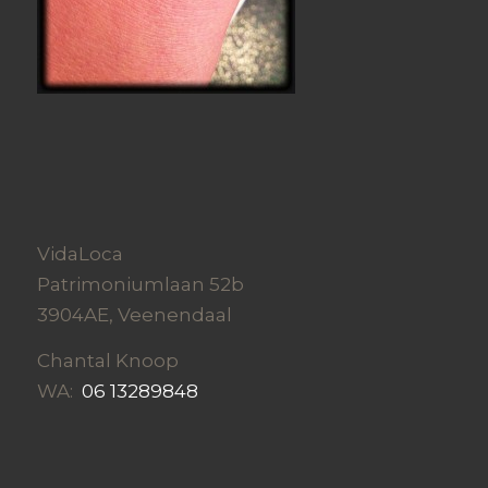
VidaLoca
Patrimoniumlaan 52b
3904AE, Veenendaal
Chantal Knoop
WA:
06 13289848