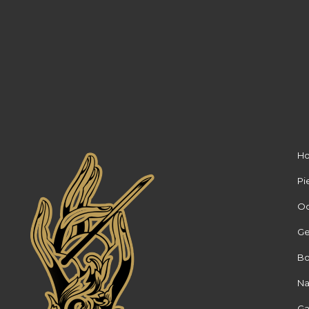
H
Pi
Oo
Ge
Bo
Na
Ga