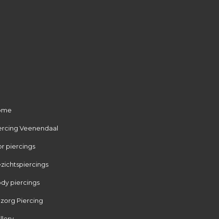
ome
ercing Veenendaal
r piercings
zichtspiercings
dy piercings
zorg Piercing
llery