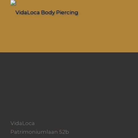
VidaLoca
Patrimoniumlaan 52b