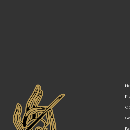
H
Pi
Oo
Ge
Bo