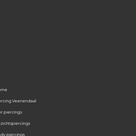
ome
ercing Veenendaal
r piercings
zichtspiercings
dy piercings