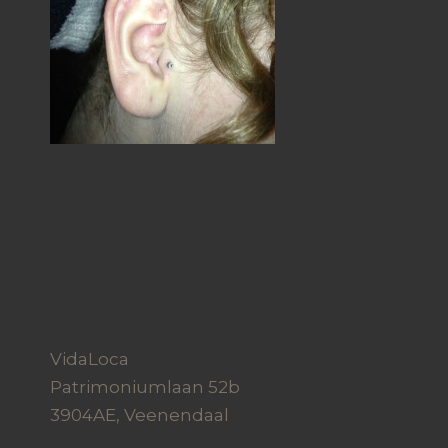
VidaLoca
Patrimoniumlaan 52b
3904AE, Veenendaal