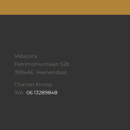
VidaLoca
Patrimoniumlaan 52b
3904AE, Veenendaal
Chantal Knoop
WA:
06 13289848