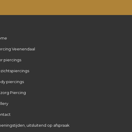
ome
ercing Veenendaal
r piercings
zichtspiercings
dy piercings
zorg Piercing
llery
ntact
eningstijden, uitsluitend op afspraak