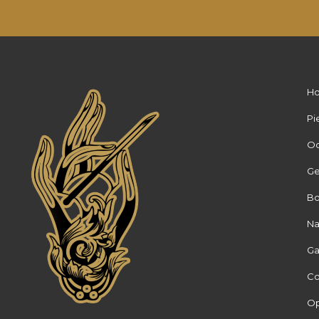
H
Pi
Oo
Ge
Bo
Na
Ga
Co
Op