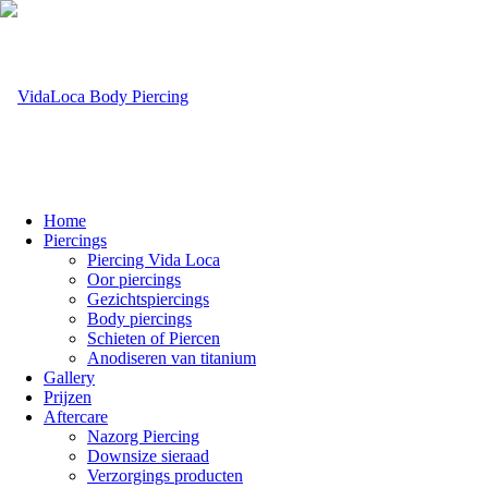
Home
Piercings
Piercing Vida Loca
Oor piercings
Gezichtspiercings
Body piercings
Schieten of Piercen
Anodiseren van titanium
Gallery
Prijzen
Aftercare
Nazorg Piercing
Downsize sieraad
Verzorgings producten