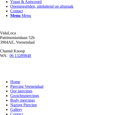
Vraag & Antwoord
Openingstijden, uitsluitend op afspraak
Contact
Menu
Menu
VidaLoca
Patrimoniumlaan 52b
3904AE, Veenendaal
Chantal Knoop
WA:
06 13289848
Home
Piercing Veenendaal
Oor piercings
Gezichtspiercings
Body piercings
Nazorg Piercing
Gallery
Contact